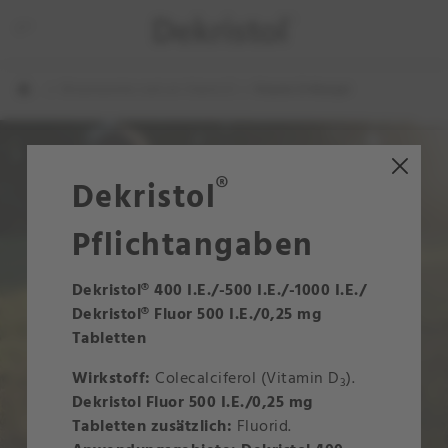
Wissenswertes rund um Vitamin D
Vitamin D-Mangel
®
Dekristol
Pflichtangaben
Dekristol® 400 I.E./-500 I.E./-1000 I.E./
Dekristol® Fluor 500 I.E./0,25 mg
Tabletten
Wirkstoff:
Colecalciferol (Vitamin D
).
3
Dekristol Fluor 500 I.E./0,25 mg
Tabletten zusätzlich:
Fluorid.