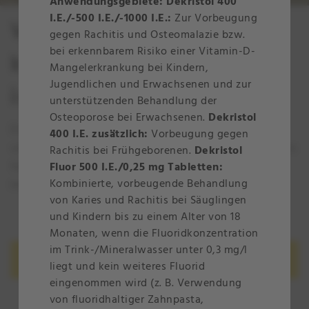
Anwendungsgebiete: Dekristol 400
I.E./-500 I.E./-1000 I.E.:
Zur Vorbeugung
Vitamin D-Mangel – wie
gegen Rachitis und Osteomalazie bzw.
bei erkennbarem Risiko einer Vitamin-D-
kommt es dazu und wer
Mangelerkrankung bei Kindern,
Jugendlichen und Erwachsenen und zur
ist gefährdet?
unterstützenden Behandlung der
Osteoporose bei Erwachsenen.
Dekristol
Eine Unterversorgung mit Vitamin D kann
400 I.E. zusätzlich:
Vorbeugung gegen
vielfältige Ursachen haben – und zu ernsten Folgen
Rachitis bei Frühgeborenen.
Dekristol
führen. Erfahren Sie bei uns mehr über die
Fluor 500 I.E./0,25 mg Tabletten:
Kombinierte, vorbeugende Behandlung
Hintergründe.
von Karies und Rachitis bei Säuglingen
und Kindern bis zu einem Alter von 18
Monaten, wenn die Fluoridkonzentration
im Trink-/Mineralwasser unter 0,3 mg/l
®
MEHR ÜBER DEKRISTOL
liegt und kein weiteres Fluorid
eingenommen wird (z. B. Verwendung
von fluoridhaltiger Zahnpasta,